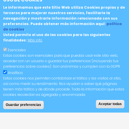
Le informamos que este Sitio Web utiliza Cookies propias y de
Política de Cookies
terceros para mejorar nuestros servicios, facilitarle la
Política de Privacidad
navegación y mostrarle información relacionada con sus
preferencias. Puede obtener más información aquí:
política
Condiciones de Compra
de cookies
.
Usted permite el uso de las cookies para las siguientes
finalidades:
Más info
Esenciales
Estas cookies son esenciales para que puedas usar este sitio web,
acceder con un usuario o guardar tus preferencias (incluyendo tus
preferencias sobre cookies). Son anónimas y cumplen con la GDPR.
Analítica
Copyright © 2025. Balcón del Tajo. Material gráfico cedido por la Diputación de
Cáceres.
Estas cookies nos permiten contabilizar el tráfico y las visitas al sitio,
así como medir su rendimiento. Nos ayudan a saber qué páginas
tienen más tráfico y de dónde procede. Toda la información que estas
cookies recolectan es agregada y anonimizada.
¡COMPRA YA!
Aceptar todas
Guardar preferencias