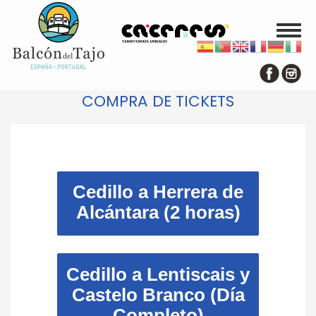
Toggl
naviga
Pasar
al
contenido
principal
COMPRA DE TICKETS