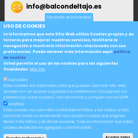
info@balcondeltajo.es
Opciones de privacidad
AVISO LEGAL
USO DE COOKIES
Le informamos que este Sitio Web utiliza Cookies propias y de
Política de Cookies
terceros para mejorar nuestros servicios, facilitarle la
Política de Privacidad
navegación y mostrarle información relacionada con sus
preferencias. Puede obtener más información aquí:
política
Condiciones de Compra
de cookies
.
Usted permite el uso de las cookies para las siguientes
finalidades:
Más info
Esenciales
Estas cookies son esenciales para que puedas usar este sitio web,
acceder con un usuario o guardar tus preferencias (incluyendo tus
preferencias sobre cookies). Son anónimas y cumplen con la GDPR.
Analítica
Copyright © 2025. Balcón del Tajo. Material gráfico cedido por la Diputación de
Cáceres.
Estas cookies nos permiten contabilizar el tráfico y las visitas al sitio,
así como medir su rendimiento. Nos ayudan a saber qué páginas
tienen más tráfico y de dónde procede. Toda la información que estas
cookies recolectan es agregada y anonimizada.
¡COMPRA YA!
Aceptar todas