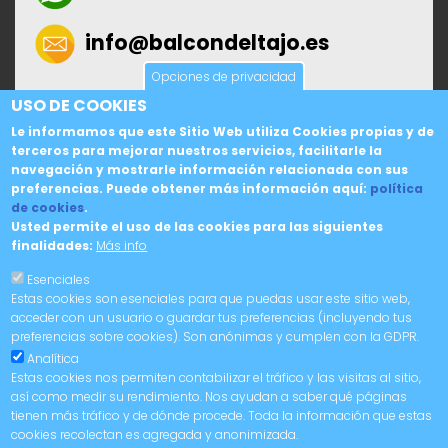
info@balcondeltajo.es
Opciones de privacidad
AVISO LEGAL
USO DE COOKIES
Le informamos que este Sitio Web utiliza Cookies propias y de
Política de Cookies
terceros para mejorar nuestros servicios, facilitarle la
Política de Privacidad
navegación y mostrarle información relacionada con sus
preferencias. Puede obtener más información aquí:
política
Condiciones de Compra
de cookies
.
Usted permite el uso de las cookies para las siguientes
finalidades:
Más info
Esenciales
Estas cookies son esenciales para que puedas usar este sitio web,
acceder con un usuario o guardar tus preferencias (incluyendo tus
preferencias sobre cookies). Son anónimas y cumplen con la GDPR.
Analítica
Copyright © 2025. Balcón del Tajo. Material gráfico cedido por la Diputación de
Cáceres.
Estas cookies nos permiten contabilizar el tráfico y las visitas al sitio,
así como medir su rendimiento. Nos ayudan a saber qué páginas
tienen más tráfico y de dónde procede. Toda la información que estas
cookies recolectan es agregada y anonimizada.