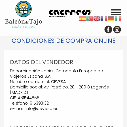
Toggl
naviga
Pasar
al
contenido
principal
CONDICIONES DE COMPRA ONLINE
DATOS DEL VENDEDOR
Denominación social: Companía Europea de
Viajeros España, S.A.
Nombre comercial: CEVESA
Domicilio social: Av. Petróleo, 28 - 28918 Leganés
(MADRID)
CIF: A81544868
Teléfono: 915393132
e-mail: info@cevesa.es